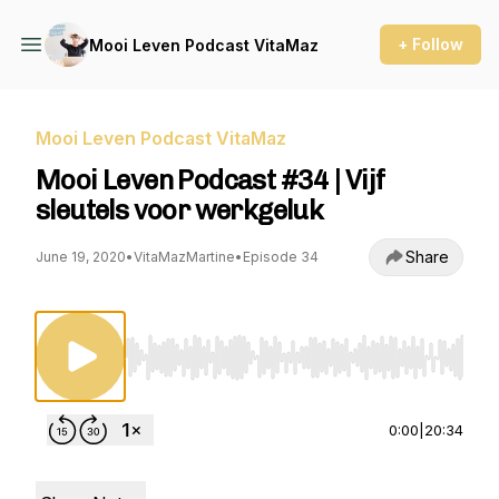
+ Follow
Mooi Leven Podcast VitaMaz
Mooi Leven Podcast VitaMaz
Mooi Leven Podcast #34 | Vijf
sleutels voor werkgeluk
Share
June 19, 2020
•
VitaMazMartine
•
Episode 34
Use Left/Right to seek, Home/End to jump to st
0:00
|
20:34