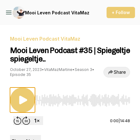
+ Follow
Mooi Leven Podcast VitaMaz
Mooi Leven Podcast VitaMaz
Mooi Leven Podcast #35 | Spiegeltje
spiegeltje..
October 27, 2023
•
VitaMazMartine
•
Season 3
•
Share
Episode 35
Use Left/Right to seek, Home/End to jump to st
0:00
|
14:48